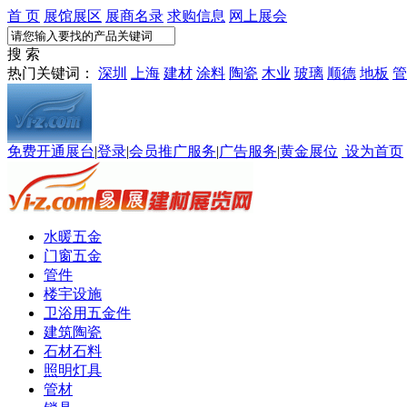
首 页
展馆展区
展商名录
求购信息
网上展会
搜 索
热门关键词：
深圳
上海
建材
涂料
陶瓷
木业
玻璃
顺德
地板
管
免费开通展台
|
登录
|
会员推广服务
|
广告服务
|
黄金展位
设为首页
水暖五金
门窗五金
管件
楼宇设施
卫浴用五金件
建筑陶瓷
石材石料
照明灯具
管材