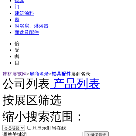
锁具
门
建筑涂料
窗
淋浴房、淋浴器
面盆及配件
倍
受
瞩
目
建材展览网
>
展商名录
>
锁具配件
展商名录
公司列表
产品列表
按展区筛选
缩小搜索范围：
只显示叮当在线
调整关键词