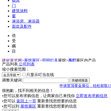
锁具
门
建筑涂料
窗
淋浴房、淋浴器
面盆及配件
倍
受
瞩
目
建材展览网
>
展馆展区
>
照明灯具
展馆
>
吊灯
展区内产品
产品列表
公司列表
缩小搜索范围：
只显示叮当在线
调整关键词
申请置顶黄金展位，轻松获取1
很抱歉，找不到相关的信息！
•您可以发布求购信息，让商家自己来找你
立即发布求购信息
•您可以
返回上一页
重新查找您想要的信息
•您可以到
展馆展区
重新查找您想要的信息