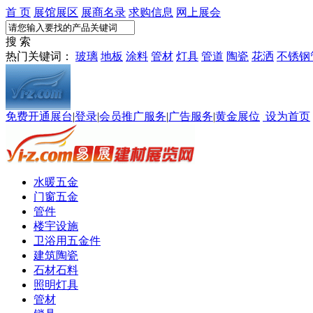
首 页
展馆展区
展商名录
求购信息
网上展会
搜 索
热门关键词：
玻璃
地板
涂料
管材
灯具
管道
陶瓷
花洒
不锈钢
免费开通展台
|
登录
|
会员推广服务
|
广告服务
|
黄金展位
设为首页
水暖五金
门窗五金
管件
楼宇设施
卫浴用五金件
建筑陶瓷
石材石料
照明灯具
管材