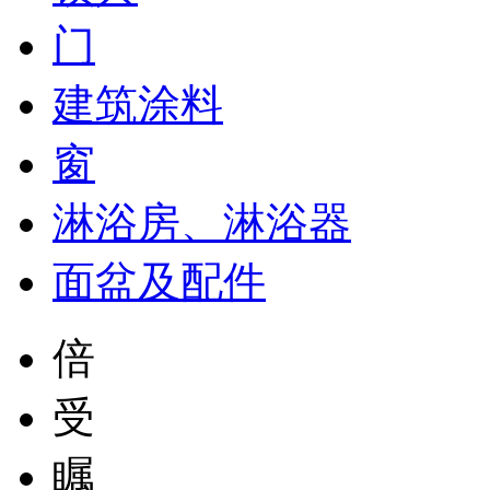
门
建筑涂料
窗
淋浴房、淋浴器
面盆及配件
倍
受
瞩