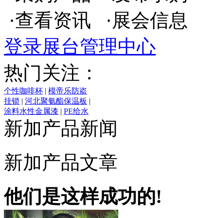
·查看资讯 ·展会信息
登录展台管理中心
热门关注：
个性咖啡杯
|
模帝乐防盗
挂锁
|
河北聚氨酯保温板
|
涂料水性金属漆
|
PE给水
管
|
锚杆拉力计
|
园林绿
新加产品新闻
化专用排水板
|
恒温混合
阀RS20
|
供应铝格栅天花
吊顶
|
水沟盖板
|
郴州花
新加产品文章
纹钢板
|
无敌防盗挂锁
|
蓝色高光变色杯
|
供应锌
钢楼梯扶手
|
仿古复合地
他们是这样成功的!
板
|
高强无收缩灌浆料