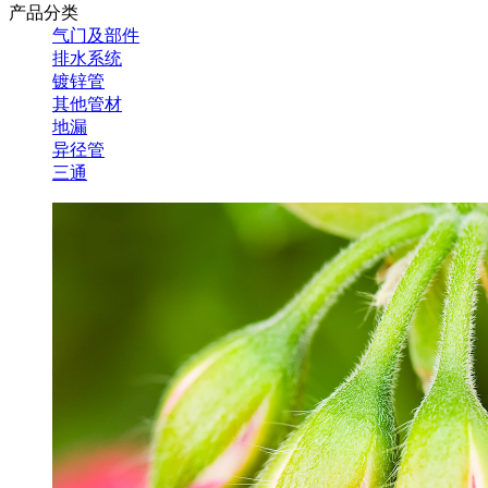
产品分类
气门及部件
排水系统
镀锌管
其他管材
地漏
异径管
三通