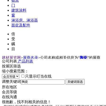
锁具
门
建筑涂料
窗
淋浴房、淋浴器
面盆及配件
倍
受
瞩
目
建材展览网
>
展商名录
>
公司名称或相关信息为“
陶瓷
”的展商
公司列表
产品列表
按展区筛选
缩小搜索范围：
只显示叮当在线
调整关键词
所在地区
会员等级
在线沟通
很抱歉，找不到相关的信息！