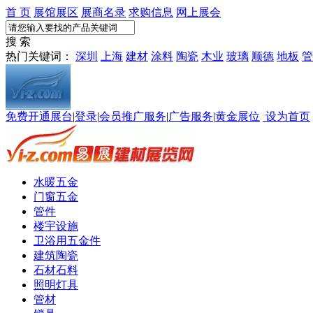
首 页
展馆展区
展商名录
求购信息
网上展会
搜 索
热门关键词：
深圳
上海
建材
涂料
陶瓷
木业
玻璃
顺德
地板
管
免费开通展台
|
登录
|
会员推广服务
|
广告服务
|
黄金展位
设为首页
水暖五金
门窗五金
管件
楼宇设施
卫浴用五金件
建筑陶瓷
石材石料
照明灯具
管材